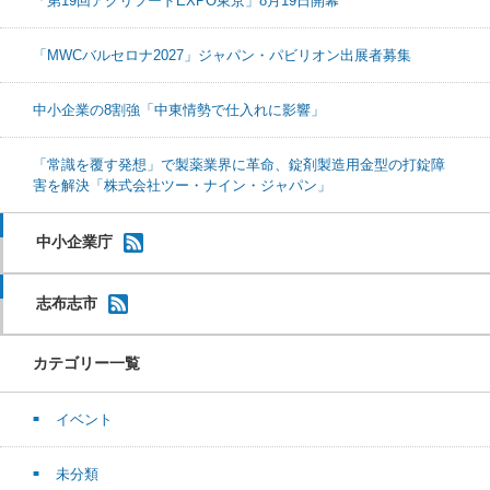
「第19回アグリフードEXPO東京」8月19日開幕
「MWCバルセロナ2027」ジャパン・パビリオン出展者募集
中小企業の8割強「中東情勢で仕入れに影響」
「常識を覆す発想」で製薬業界に革命、錠剤製造用金型の打錠障
害を解決「株式会社ツー・ナイン・ジャパン」
中小企業庁
志布志市
カテゴリー一覧
イベント
未分類