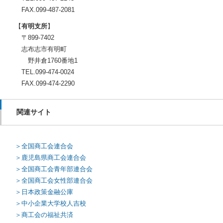
FAX.099-487-2081
【
有明支所
】
〒899-7402
志布志市有明町
野井倉1760番地1
TEL.099-474-0024
FAX.099-474-2290
関連サイト
＞全国商工会連合会
＞鹿児島県商工会連合会
＞全国商工会青年部連合会
＞全国商工会女性部連合会
＞日本政策金融公庫
＞中小企業大学校人吉校
＞商工会の福祉共済